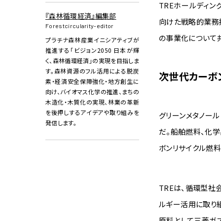
TREホールディン
『森林循環経済』編集部
向けた戦略的業務
Forestcircularity-editor
の事業化について
プラチナ森林産業イニシアティブが
推進する「ビジョン2050 日本が輝
く、森林循環経済」の実現を目指しま
す。森林資源のフル活用による脱炭
次世代カーボ
素・経済安全保障強化・地方創生に
向け、バイオマス化学の推進、まちの
木造化・木質化の実現、林業の革新
を後押しするアイデアや取り組みを
グリーンメタノー
発信します。
だ。船舶燃料、化
ボンリサイクル燃料
TREは、循環型
ルギー活用に取り
原料として三菱ガ