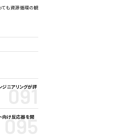
っても資源循環の観
091
ンジニアリングが評
095
ト向け反応器を開