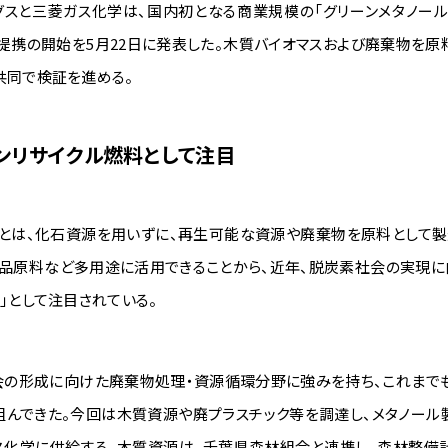
グスと三菱ガス化学は、国内初となる商業規模の「グリーンメタノール
提携の開始を5月22日に発表した。木質バイオマスおよび廃棄物を原
共同で検証を進める。
ンリサイクル燃料として注目
ルとは、化石資源を用いずに、再生可能な資源や廃棄物を原料として製
学品原料など多用途に活用できることから、近年、脱炭素社会の実現に
」として注目されている。
社会の形成に向けた廃棄物処理・資源循環分野に強みを持ち、これまで
組んできた。今回は木質資源や廃プラスチック等を調達し、メタノール
ス化学に供給する。木質資源は、千葉県森林組合と連携し、森林整備