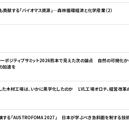
貢献する「バイオマス資源」―森林循環経済と化学産業（2）
ャーポジティブサミット2026熊本で見えた次の論点 自然の可視化
の加速を
した木材工場は、いかに黒字化したのか LVL工場オロチ、経営改革の
する「AUSTROFOMA 2027」 日本が学ぶべき急斜面を制する技