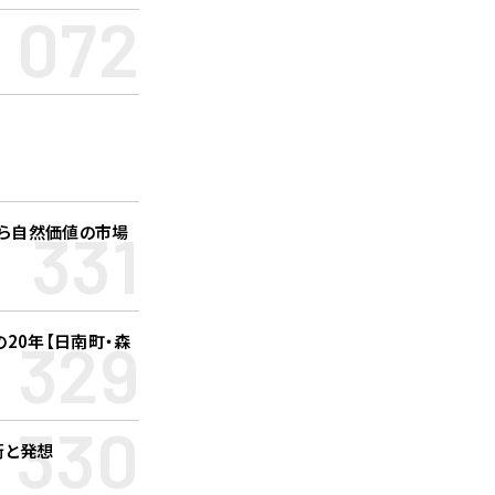
072
331
から自然価値の市場
329
20年【日南町・森
330
術と発想