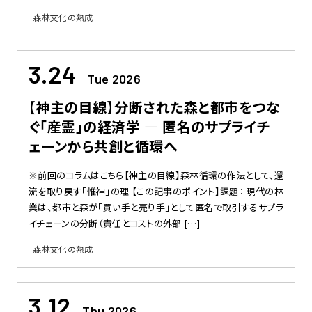
森林文化の熟成
3.24
Tue 2026
【神主の目線】分断された森と都市をつな
ぐ「産霊」の経済学 — 匿名のサプライチ
ェーンから共創と循環へ
※前回のコラムはこちら【神主の目線】森林循環の作法として、還
流を取り戻す「惟神」の理 【この記事のポイント】課題： 現代の林
業は、都市と森が「買い手と売り手」として匿名で取引するサプラ
イチェーンの分断（責任とコストの外部 […]
森林文化の熟成
3.12
Thu 2026