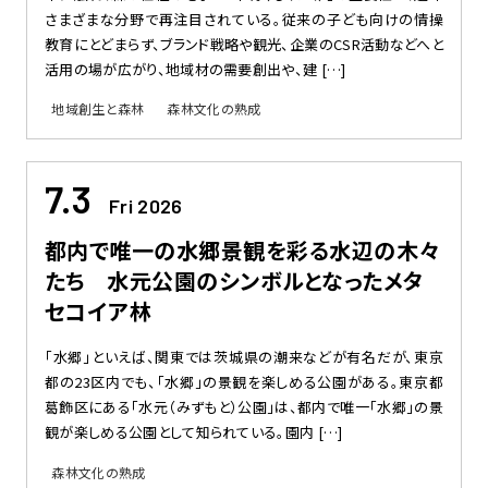
さまざまな分野で再注目されている。従来の子ども向けの情操
教育にとどまらず、ブランド戦略や観光、企業のCSR活動などへと
活用の場が広がり、地域材の需要創出や、建 […]
地域創生と森林
森林文化の熟成
7.3
Fri 2026
都内で唯一の水郷景観を彩る水辺の木々
たち 水元公園のシンボルとなったメタ
セコイア林
「水郷」といえば、関東では茨城県の潮来などが有名だが、東京
都の23区内でも、「水郷」の景観を楽しめる公園がある。東京都
葛飾区にある「水元（みずもと）公園」は、都内で唯一「水郷」の景
観が楽しめる公園として知られている。園内 […]
森林文化の熟成