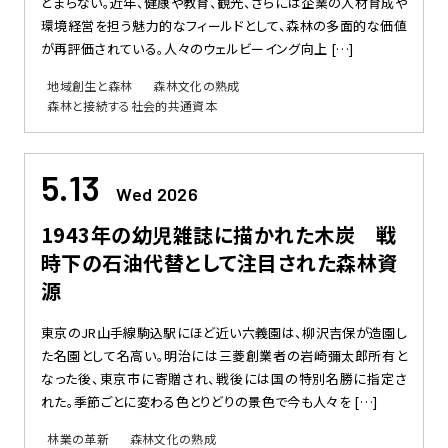
どまらない。近年、健康や教育、観光、さらには企業の人材育成や
環境経営を担う魅力的なフィールドとして、森林の多面的な価値
が再評価されている。人々のウェルビーイング向上 […]
地域創生と森林
森林文化の熟成
森林と接続する社会的共通資本
5.13
Wed 2026
1943年の幼児雑誌に描かれた木炭 戦
時下の石油代替として注目された森林資
源
東京のJR山手線駒込駅にほど近い六義園は、柳沢吉保が造園し
た名園として名高い。明治には三菱創業者の岩崎彌太郎所有と
なった後、東京市に寄贈され、戦後には国の特別名勝に指定さ
れた。季節ごとに変わる色とりどりの景色で今も人々を […]
林業の革新
森林文化の熟成