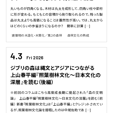
丸いものが四角くなる。木材は丸太を成形して、四角い柱や梁桁
に形が変わる。もともとの容積から削り取られるので、残った製
品は丸太よりも高価になることは蓋然性が高い。では、丸太から
はどのくらいの歩留まりになるのか？ 簡単に計算 […]
建築物の木造化・木質化／第2の森林
森林文化の熟成
4.3
Fri 2026
ジブリの森は縄文とアジアにつながる
上山春平編『照葉樹林文化〜日本文化の
深層』を読む（後編）
※前回のコラムはこちら高度成長期に提起された「森の文明
論」 上山春平編『照葉樹林文化〜日本文化の深層』を読む（前
編） 新書『照葉樹林文化』は「上山春平編」とクレジットされてい
るが、照葉樹林文化論を提唱したのは中尾佐助であ […]