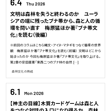
6.4
Thu 2026
文明は森林を失うと終わるのか ユーラ
シアの端に残ったブナ帯から、森と人の循
環を問い直す 梅原猛ほか著『ブナ帯文
化』を読む（後編）
※前回のコラムはこちら縄文・アイヌ・マタギをつなぐ循環の世界
観 梅原猛ほか著『ブナ帯文化』を読む（前編） 文明はどこから
始まったのか 今回も梅原猛ほか著『ブナ帯文化』を取り上げる。
第2章の安田喜憲「東西二つのブナ林の自然 […]
森林文化の熟成
6.1
Mon 2026
【神主の目線】木質カードゲームは森と人
をつなぐ対話の入口になり得るか 森林