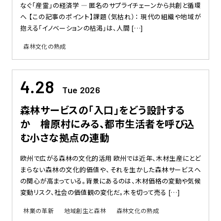
なぐ「産霊」の経済学 — 匿名のサプライチェーンから共創と循環
へ 【この記事のポイント】課題（気枯れ）： 現代の組織や地域が
抱える「イノベーションの枯渇」は、人間 […]
森林文化の熟成
4.28
Tue 2026
森林サービスの「入口」をどう設計する
か 檜原村にみる、都市生活者を呼び込
む小さな拠点の連動
欧州で広がる森林の文化的活用 欧州では近年、木材生産にとど
まらない森林の文化的価値や、それを生かした森林サービスへ
の関心が高まっている。背景にあるのは、木材価格の変動や気候
変動リスク、社会の価値観の変化だ。木を切って売る […]
林業の革新
地域創生と森林
森林文化の熟成