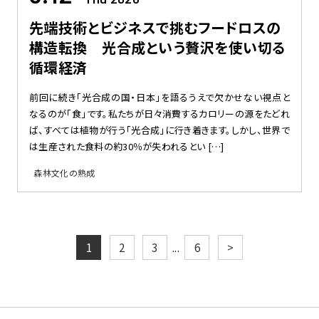
先端技術とビジネスで挑むフードロスの
構造転換 光合成という贅沢を使い切る
循環経済
前回に続き「光合成の国・日本」を語るうえで欠かせない視点と
なるのが「食」です。私たちが日々消費するカロリーの源をたどれ
ば、すべては植物が行う「光合成」に行き着きます。しかし、世界で
は生産された食料の約30％が失われるとい […]
森林文化の熟成
投
1
2
3
6
>
...
稿
の
ペ