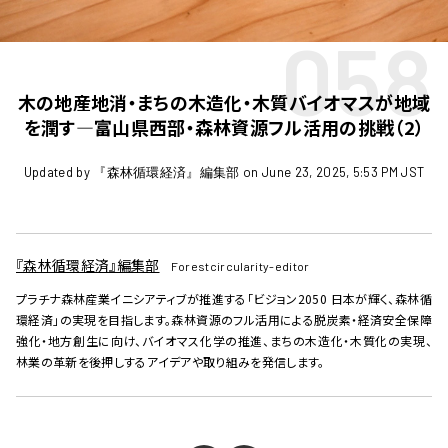
058
木の地産地消・まちの木造化・木質バイオマスが地域
を潤す―富山県西部・森林資源フル活用の挑戦（2）
Updated by 『森林循環経済』編集部 on June 23, 2025, 5:53 PM JST
『森林循環経済』編集部
Forestcircularity-editor
プラチナ森林産業イニシアティブが推進する「ビジョン2050 日本が輝く、森林循
環経済」の実現を目指します。森林資源のフル活用による脱炭素・経済安全保障
強化・地方創生に向け、バイオマス化学の推進、まちの木造化・木質化の実現、
林業の革新を後押しするアイデアや取り組みを発信します。