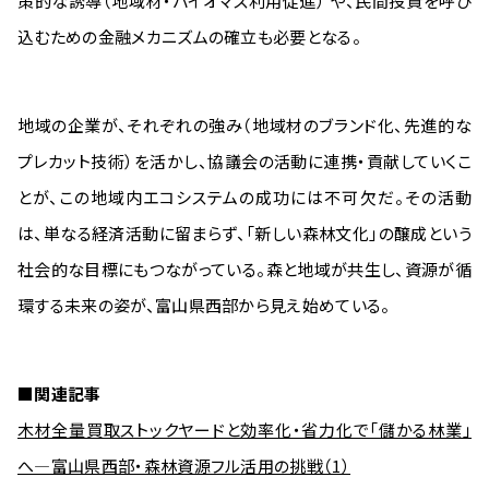
策的な誘導（地域材・バイオマス利用促進） や、民間投資を呼び
込むための金融メカニズムの確立も必要となる。
地域の企業が、それぞれの強み（地域材のブランド化、先進的な
プレカット技術）を活かし、協議会の活動に連携・貢献していくこ
とが、この地域内エコシステムの成功には不可欠だ。その活動
は、単なる経済活動に留まらず、「新しい森林文化」の醸成という
社会的な目標にもつながっている。森と地域が共生し、資源が循
環する未来の姿が、富山県西部から見え始めている。
■関連記事
木材全量買取ストックヤードと効率化・省力化で「儲かる林業」
へ―富山県西部・森林資源フル活用の挑戦（1）