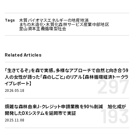
木質バイオマス
エネルギーの地産地消
Tags
まちの木造化・木質化
森林サービス産業
中部地区
里山資本主義
循環型社会
Related Articles
「生きてるぞ」を森で実感。多様なアプローチで自然と向き合う9
297
人の女性が語った「森のしごと」のリアル【森林循環経済トークラ
イブレポート】
2026.05.18
193
煩雑な森林由来J-クレジット申請業務を90％削減 旭化成が
開発したDXシステムを延岡市で実証
2025.11.08