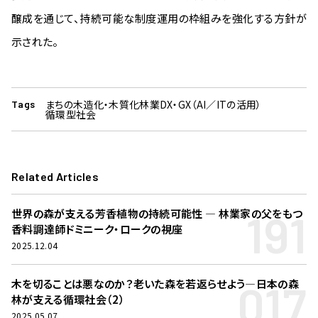
醸成を通じて、持続可能な制度運用の枠組みを強化する方針が
示された。
まちの木造化・木質化
林業DX・GX（AI／ITの活用）
Tags
循環型社会
Related Articles
191
世界の森が支える芳香植物の持続可能性 ― 林業家の父をもつ
香料調達師ドミニーク・ロークの視座
2025.12.04
017
木を切ることは悪なのか？老いた森を若返らせよう―日本の森
林が支える循環社会（2）
2025.05.07