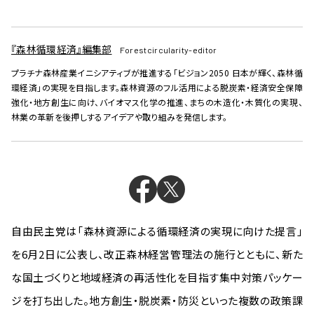
『森林循環経済』編集部
Forestcircularity-editor
プラチナ森林産業イニシアティブが推進する「ビジョン2050 日本が輝く、森林循
環経済」の実現を目指します。森林資源のフル活用による脱炭素・経済安全保障
強化・地方創生に向け、バイオマス化学の推進、まちの木造化・木質化の実現、
林業の革新を後押しするアイデアや取り組みを発信します。
自由民主党は「森林資源による循環経済の実現に向けた提言」
を6月2日に公表し、改正森林経営管理法の施行とともに、新た
な国土づくりと地域経済の再活性化を目指す集中対策パッケー
ジを打ち出した。地方創生・脱炭素・防災といった複数の政策課