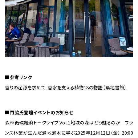
■参考リンク
香りの起源を求めて: 香水を支える植物18の物語（築地書館）
■門脇氏登壇イベントのお知らせ
森林循環経済トークライブ Vol.1地域の森はどう甦るのか フラ
ンス林業が生んだ適地適木に学ぶ2025年12月12日（金） 20:00