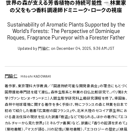
世界の森が支える芳香植物の持続可能性 ― 林業家
の父をもつ香料調達師ドミニーク・ロークの視座
Sustainability of Aromatic Plants Supported by the
World's Forests: The Perspective of Dominique
Roques, Fragrance Purveyor with a Forester Father
Updated by 門脇仁 on December 04, 2025, 9:36 AM JST
門脇仁
Hitoshi KADOWAKI
著作家、東京理科大学教員／「国連持続可能な開発委員会」の理念にもとづく
国際援助専門誌を経て渡仏。森林生態系と林業の日仏比較研究で、パリ第8大
学（ヴァンセンヌ・サン=ドニ）人間生態学研究科上級研究課程を修了。帰国後、
森林や地球環境に関する著作を多く手掛け、特にフランスの森と林業を日本で
初めて紹介した著書『広葉樹の国フランス』や、北米大陸のセコイア原生林にお
ける違法伐採の現状を伝えた訳書『樹盗』などで知られる。ほかの著作に『エコ
カルチャーから見た世界』（ミネルヴァ書房）など、訳書に『香りの起源を求めて』
（築地書館）、『マスが語る、川の記憶』（築地書館）、『エコロジーの歴史』（緑風