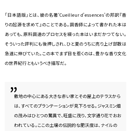
「日本語版」とは、彼の名著‘Cueilleur d’essences’の邦訳『香
りの起源を求めて』のことである。調香師によって書かれた本は
あっても、原料調達のプロセスを綴った本はいまだかつてない。
そういった評判にも後押しされ、ひと夏のうちに売り上げ部数は
急速に伸びていた。この本でまず目を惹くのは、豊かな香り文化
の世界紀行ともいうべき描写だ。
敷地の中心にある大きな赤い家とその屋上のテラスから
は、すべてのプランテーションが見下ろせる。ジャスミン畑
の茂みはひとつの驚異で、旺盛に茂り、文字通り花でおお
われている。ここの土壌の伝説的な肥沃度は、ナイルの