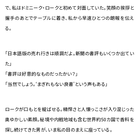
で、私はドミニーク・ロークと初めて対面していた。笑顔の挨拶と
握手のあとでテーブルに着き、私から早速ひとつの朗報を伝え
る。
「日本語版の売れ行きは順調だよ。新聞の書評もいくつか出てい
た」
「書評は好意的なものだったかい？」
「当然でしょう。‘まぎれもない良書’という声もある」
ロークが口もとを綻ばせる。精悍さと人懐っこさが入り混じった
奥ゆかしい素顔。秘境や内戦地域も含む世界約50カ国で香料を
探し続けてきた男が、いま私の目のまえに座っている。