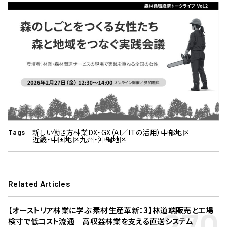
新しい働き方
林業DX・GX（AI／ITの活用）
中部地区
Tags
近畿・中国地区
九州・沖縄地区
Related Articles
270
【オーストリア林業に学ぶ 素材生産革新：3】林道端販売と工場
検寸で低コスト流通 高収益林業を支える直送システム