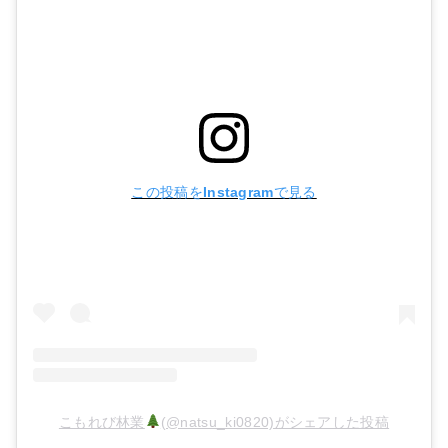
この投稿をInstagramで見る
こもれび林業
(@natsu_ki0820)がシェアした投稿