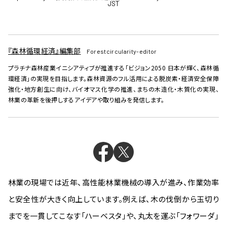
JST
『森林循環経済』編集部
Forestcircularity-editor
プラチナ森林産業イニシアティブが推進する「ビジョン2050 日本が輝く、森林循
環経済」の実現を目指します。森林資源のフル活用による脱炭素・経済安全保障
強化・地方創生に向け、バイオマス化学の推進、まちの木造化・木質化の実現、
林業の革新を後押しするアイデアや取り組みを発信します。
林業の現場では近年、高性能林業機械の導入が進み、作業効率
と安全性が大きく向上しています。例えば、木の伐倒から玉切り
までを一貫してこなす「ハーベスタ」や、丸太を運ぶ「フォワーダ」