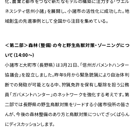
化、農業と都市をつなぐ新たなモデルの構築に注力する「ウエル
ネスシティ信州小諸」を展開し、小諸市の活性化に成功した。地
域創生の先進事例として全国から注目を集めている。
＜第二部＞森林（整備）の今と野生鳥獣対策・ゾーニングにつ
いて（14:00〜）
小諸市と大町市（長野県）は3月21日、「信州ガバメントハンター
協議会」を設立しました。昨年9月から緊急銃猟により自治体判
断での発砲が可能となる中、狩猟免許を保有し駆除を担う公務
員「ガバメントハンター」のネットワークを強化する考えです。第
二部では長野県の野生鳥獣対策をリードする小諸市役所の皆さ
んが、今後の森林整備のあり方と鳥獣対策についてざっくばらん
にディスカッションします。