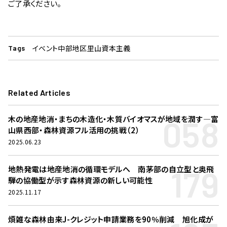
ご了承ください。
イベント
中部地区
里山資本主義
Tags
Related Articles
058
木の地産地消・まちの木造化・木質バイオマスが地域を潤す―富
山県西部・森林資源フル活用の挑戦（2）
2025.06.23
179
地熱発電は地産地消の循環モデルへ 南茅部の自立型と奥飛
騨の協働型が示す森林資源の新しい可能性
2025.11.17
煩雑な森林由来J-クレジット申請業務を90％削減 旭化成が