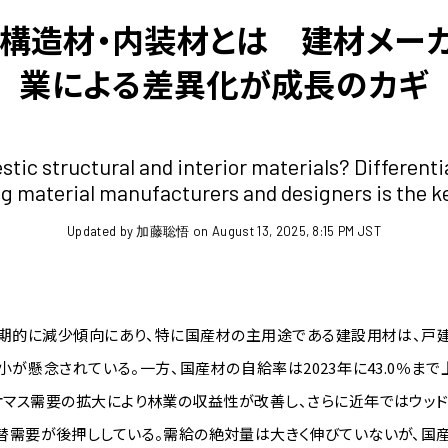
の構造材・内装材とは 建材メー
業による差異化が成長のカギ
tic structural and interior materials? Different
ng material manufacturers and designers is the k
Updated by 加藤聡悟 on August 13, 2025, 8:15 PM JST
期的に減少傾向にあり、特に国産材の主用途である建設用材は、戸
が懸念されている。一方、国産材の自給率は2023年に43.0％まで上
オマス需要の拡大により林業の収益性が改善し、さらに近年ではウッド
替需要が後押ししている。需給の絶対量は大きく伸びていないが、国