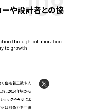
108
カーや設計者との協
iation through collaboration
ey to growth
建て住宅着工数や人
昇。2014年頃から
ショックや円安によ
産材は競争力を回復