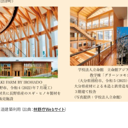
造建築利用（出典：
林野庁Webサイト
）