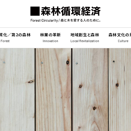
質化／第2の森林
林業の革新
地域創生と森林
森林文化の
 Forest
Innovation
Local Revitalization
Culture