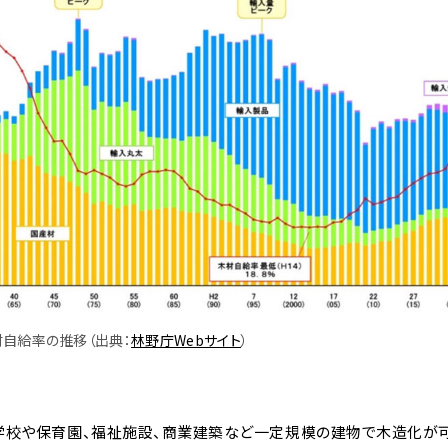
自給率の推移（出典：
林野庁Webサイト
）
学校や保育園、福祉施設、商業建築など一定規模の建物で木造化が