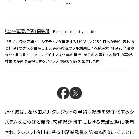
JST
『森林循環経済』編集部
Forestcircularity-editor
プラチナ森林産業イニシアティブが推進する「ビジョン2050 日本が輝く、森林循
環経済」の実現を目指します。森林資源のフル活用による脱炭素・経済安全保障
強化・地方創生に向け、バイオマス化学の推進、まちの木造化・木質化の実現、
林業の革新を後押しするアイデアや取り組みを発信します。
旭化成は、森林由来J-クレジットの申請手続きを効率化するシ
ステムをこのほど開発。宮崎県延岡市における実証試験に活用
され、クレジット創出に係る申請業務量を約90%削減することに