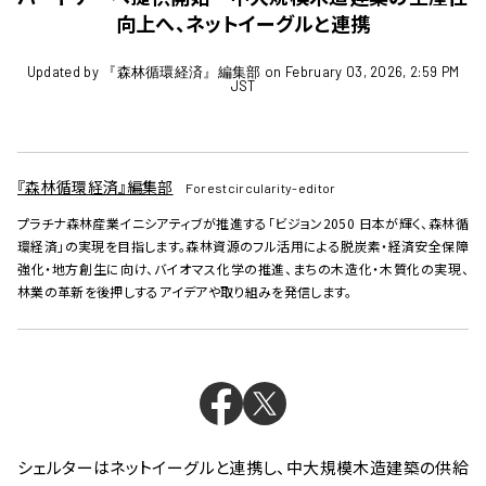
向上へ、ネットイーグルと連携
Updated by 『森林循環経済』編集部 on February 03, 2026, 2:59 PM
JST
『森林循環経済』編集部
Forestcircularity-editor
プラチナ森林産業イニシアティブが推進する「ビジョン2050 日本が輝く、森林循
環経済」の実現を目指します。森林資源のフル活用による脱炭素・経済安全保障
強化・地方創生に向け、バイオマス化学の推進、まちの木造化・木質化の実現、
林業の革新を後押しするアイデアや取り組みを発信します。
シェルターはネットイーグルと連携し、中大規模木造建築の供給