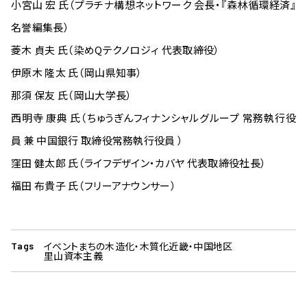
小宮山 宏 氏（プラチナ構想ネットワーク 会長・『森林循環経済』
名誉編集長）
菱木 貞夫 氏（染めQテクノロジィ 代表取締役）
伊原木 隆太 氏（岡山県知事）
那須 保友 氏（岡山大学長）
西明寺 康典 氏（ちゅうぎんフィナンシャルグループ 常務執行役
員 兼 中国銀行 取締役常務執行役員 ）
窪田 健太郎 氏（ライフデザイン・カバヤ 代表取締役社長）
福田 布貴子 氏（フリーアナウンサー）
イベント
まちの木造化・木質化
近畿・中国地区
Tags
里山資本主義