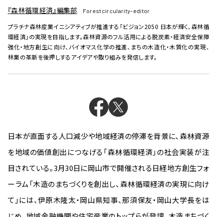
『森林循環経済』編集部
Forestcircularity-editor
プラチナ森林産業イニシアティブが推進する「ビジョン2050 日本が輝く、森林循
環経済」の実現を目指します。森林資源のフル活用による脱炭素・経済安全保障
強化・地方創生に向け、バイオマス化学の推進、まちの木造化・木質化の実現、
林業の革新を後押しするアイデアや取り組みを発信します。
日本が直面する人口減少や地域経済の停滞を背景に、森林資源
を地域の価値創出につなげる「森林循環経済」の社会実装が注
目されている。3月30日に岡山市で開催される日経地方創生フォ
ーラム「木造のまちづくりを創出し、森林循環経済の実現に向け
て」には、伊原木隆太・岡山県知事、那須保友・岡山大学長をは
じめ、地域金融機関や住宅産業のトップらが登壇。木造まちづく